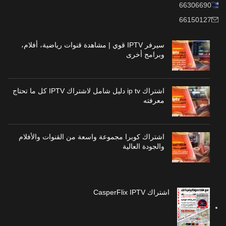
66306690
66150127
سيرفر IPTV قوي | مشاهدة قنوات رياضية، أفلام،
وبرامج أخرى
اشتراك ip tv دليل شامل لاشتراك IPTV كل ما تحتاج
معرفته
اشتراك كوبرا مجموعة واسعة من القنوات والأفلام
والجودة العالية
اشتراك CasperFlix IPTV