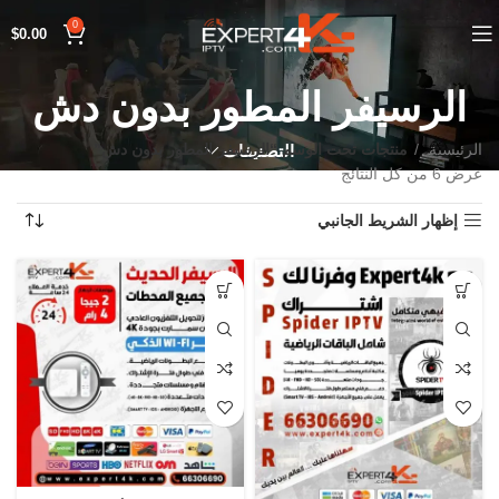
0
$
0.00
الرسيفر المطور بدون دش
الرئيسية
منتجات تحت الوسم “الرسيفر المطور بدون دش”
التصنيفات
عرض ⁦6⁩ من كل النتائج
إظهار الشريط الجانبي