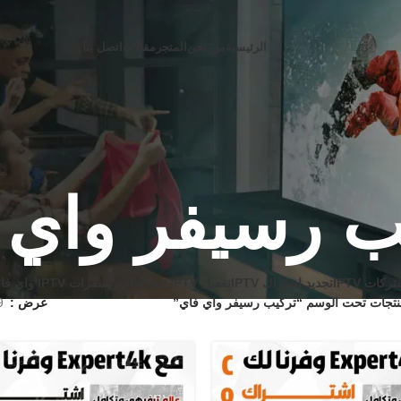
الرئيسية
من نحن
المتجر
مقالات
اتصل بنا
ب رسيفر واي 
ركات IPTV
تجديد اشتراك IPTV
تفعيل IPTV للشاشات
ريسفرات IPTV واي فاي
تجات تحت الوسم “تركيب رسيفر واي فاي”
عرض
9