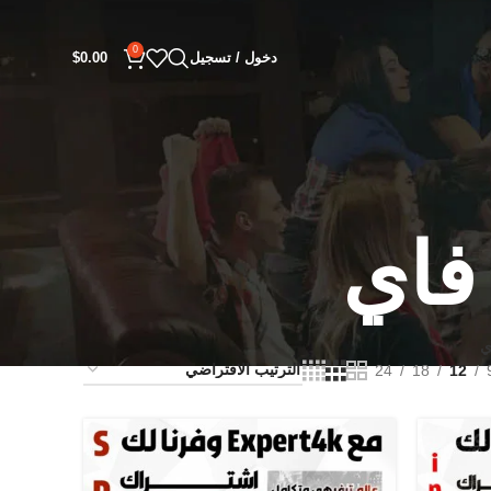
0
دخول / تسجيل
0.00
$
فاي
24
18
12