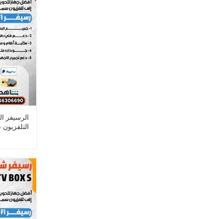
الرسيفر ا
التلفزيون 