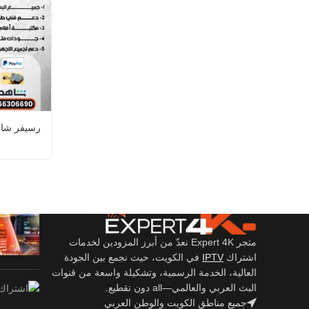
رسيفر شاومي V Box
متجر Expert 4K نعدّ من أبرز المزودين لخدمات
اشتراك
IPTV
في الكويت، حيث نجمع بين الجودة
العالية، الخدمة الرسمية، وتشكيلة واسعة من قنوات
البث العربي والعالمي—all دون تقطيع.
جميع مناطق الكويت والوطن العربي