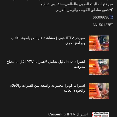
من قنوات البث العربي والعالمي—all دون تقطيع.
جميع مناطق الكويت والوطن العربي
66306690
66150127
سيرفر IPTV قوي | مشاهدة قنوات رياضية، أفلام،
وبرامج أخرى
اشتراك ip tv دليل شامل لاشتراك IPTV كل ما تحتاج
معرفته
اشتراك كوبرا مجموعة واسعة من القنوات والأفلام
والجودة العالية
اشتراك CasperFlix IPTV