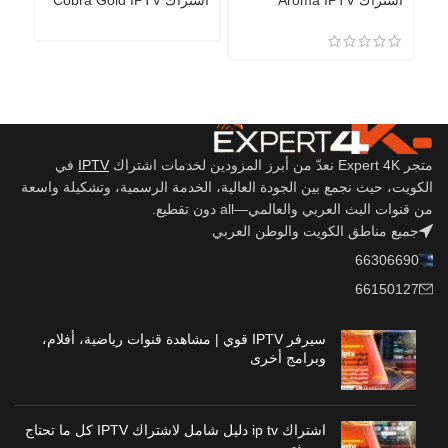
اشتراك Aroma IPTV
اشتراك Cobra Gold IPTV
اشتراك 
متجر Expert 4K نعدّ من أبرز المزودين لخدمات اشتراك
IPTV
في
الكويت، حيث نجمع بين الجودة العالية، الخدمة الرسمية، وتشكيلة واسعة
من قنوات البث العربي والعالمي—all دون تقطيع.
جميع مناطق الكويت والوطن العربي
66306690
66150127
سيرفر IPTV قوي | مشاهدة قنوات رياضية، أفلام،
وبرامج أخرى
اشتراك ip tv دليل شامل لاشتراك IPTV كل ما تحتاج